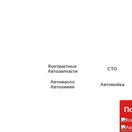
Контрактные
СТО
Автозапчасти
Автомасло
Автомойка
Автохимия
По
СБКТС ЭПТС Новосибирск
СБКТС где получить