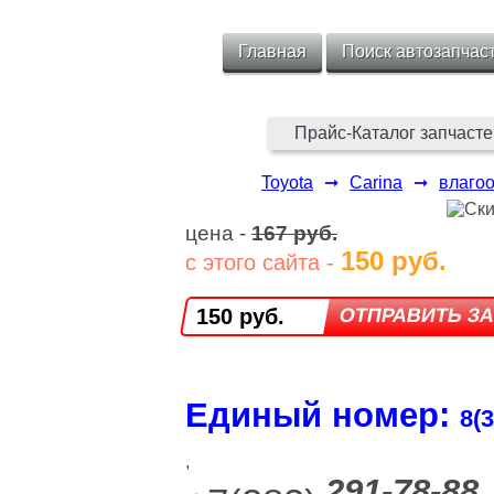
Главная
Поиск автозапчас
Прайс-Каталог запчасте
Toyota
➞
Carina
➞
влагоо
цена -
167 руб.
150 руб.
с этого сайта -
150 руб.
Единый номер:
8(3
,
291-78-88