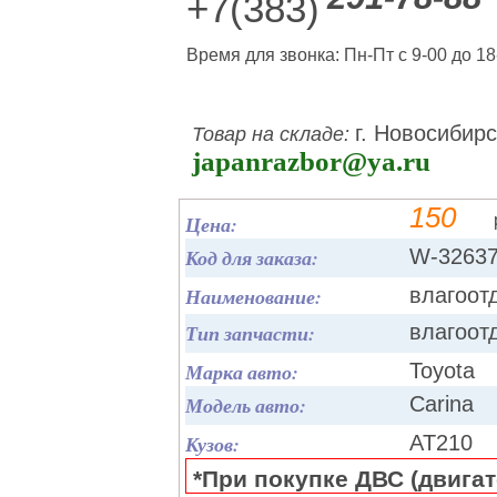
+7(383)
Время для звонка: Пн-Пт с 9-00 до 18
г. Новосибирс
Товар на складе:
japanrazbor@ya.ru
150
Цена:
Код для заказа:
W-3263
Наименование:
влагоот
Тип запчасти:
влагоот
Марка авто:
Toyota
Модель авто:
Carina
Кузов:
AT210
*При покупке ДВС (двигате