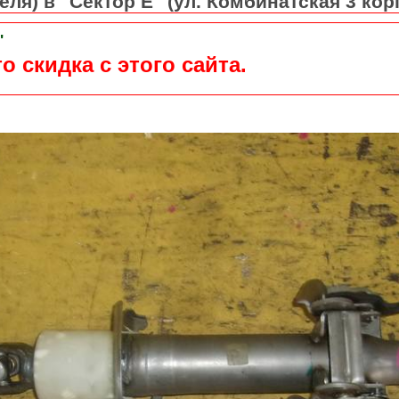
ля) в "Сектор Е" (ул. Комбинатская 3 кор
"
о скидка с этого сайта.