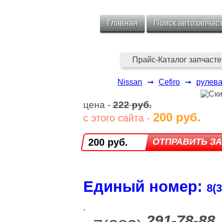
Главная
Поиск автозапчас
Прайс-Каталог запчасте
Nissan
➞
Cefiro
➞
рулева
цена -
222 руб.
200 руб.
с этого сайта -
200 руб.
Единый номер:
8(3
,
291-78-88