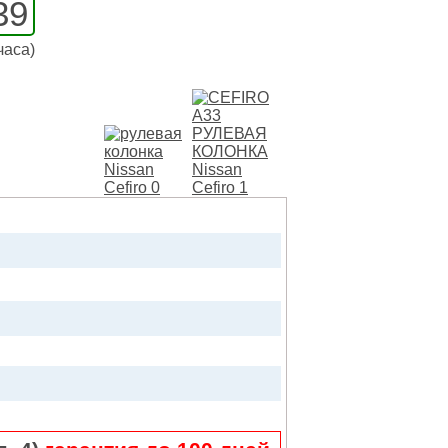
39
часа)