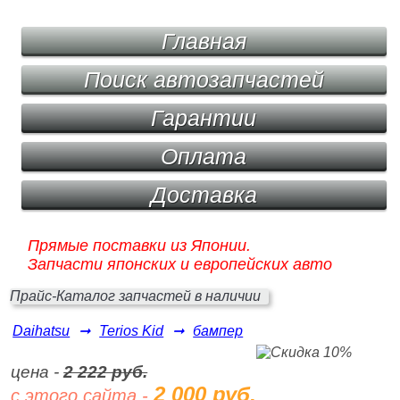
Главная
Поиск автозапчастей
Гарантии
Оплата
Доставка
Прямые поставки из Японии.
Запчасти японских и европейских авто
Прайс-Каталог запчастей в наличии
Daihatsu
➞
Terios Kid
➞
бампер
цена -
2 222 руб.
2 000 руб.
с этого сайта -