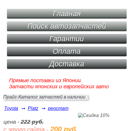
Главная
Поиск автозапчастей
Гарантии
Оплата
Доставка
Прямые поставки из Японии.
Запчасти японских и европейских авто
Прайс-Каталог запчастей в наличии
Toyota
➞
Platz
➞
реостат
цена -
222 руб.
200 руб.
с этого сайта -