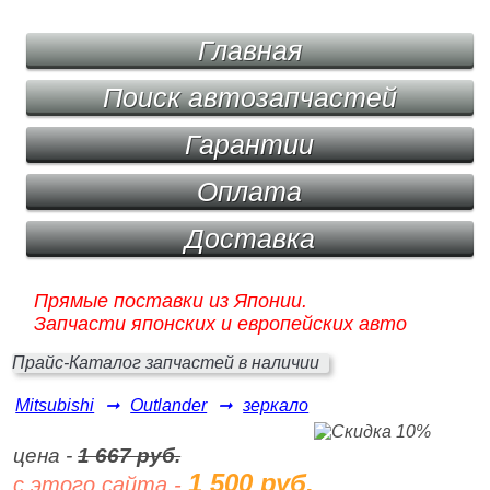
Главная
Поиск автозапчастей
Гарантии
Оплата
Доставка
Прямые поставки из Японии.
Запчасти японских и европейских авто
Прайс-Каталог запчастей в наличии
Mitsubishi
➞
Outlander
➞
зеркало
цена -
1 667 руб.
1 500 руб.
с этого сайта -