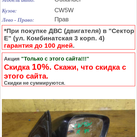
Кузов:
CW5W
Лево - Право:
Прав
*При покупке ДВС (двигателя) в "Сектор
Е" (ул. Комбинатская 3 корп. 4)
гарантия до 100 дней
.
"Только с этого сайта!!!"
Акция
10%.
Скидка
Cкажи, что скидка с
этого сайта.
Скидки не суммируются.