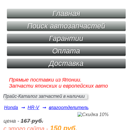
Главная
Поиск автозапчастей
Гарантии
Оплата
Доставка
Прямые поставки из Японии.
Запчасти японских и европейских авто
Прайс-Каталог запчастей в наличии
Honda
➞
HR-V
➞
влагоотделитель
цена -
167 руб.
150 руб.
с этого сайта -