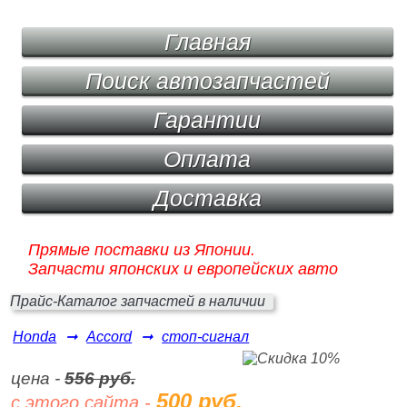
Главная
Поиск автозапчастей
Гарантии
Оплата
Доставка
Прямые поставки из Японии.
Запчасти японских и европейских авто
Прайс-Каталог запчастей в наличии
Honda
➞
Accord
➞
стоп-сигнал
цена -
556 руб.
500 руб.
с этого сайта -