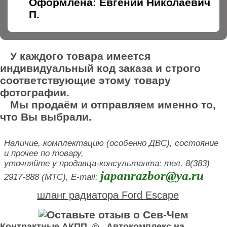
Оформлена: Евгений Николаевич
П.
У каждого товара имеется
индивидуальный код заказа и строго
соответствующие этому товару
фотографии.
Мы продаём и отправляем именно то,
что Вы выбрали.
Наличие, комплектацию (особенно ДВС), состояние
и прочее по товару,
уточняйте у продавца-консультанта: тел. 8(383)
japanrazbor@ya.ru
2917-888 (МТС), E-mail:
шланг радиатора Ford Escape
Контрактные АКПП © Автокомплекс на
У нас вы можете купить пружина . Здесь продажа пружина б у Ford Escape.