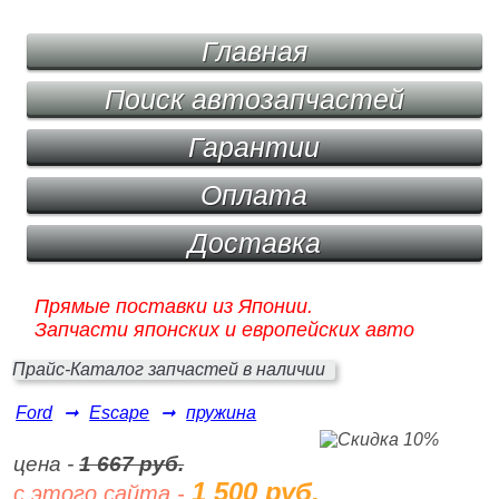
Главная
Поиск автозапчастей
Гарантии
Оплата
Доставка
Прямые поставки из Японии.
Запчасти японских и европейских авто
Прайс-Каталог запчастей в наличии
Ford
➞
Escape
➞
пружина
цена -
1 667 руб.
1 500 руб.
с этого сайта -