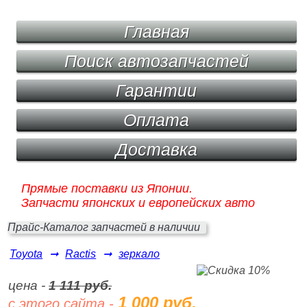
Главная
Поиск автозапчастей
Гарантии
Оплата
Доставка
Прямые поставки из Японии.
Запчасти японских и европейских авто
Прайс-Каталог запчастей в наличии
Toyota
➞
Ractis
➞
зеркало
цена -
1 111 руб.
1 000 руб.
с этого сайта -