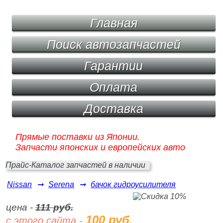
Главная
Поиск автозапчастей
Гарантии
Оплата
Доставка
Прямые поставки из Японии.
Запчасти японских и европейских авто
Прайс-Каталог запчастей в наличии
Nissan
➞
Serena
➞
бачок гидроусилителя
цена -
111 руб.
100 руб.
с этого сайта -