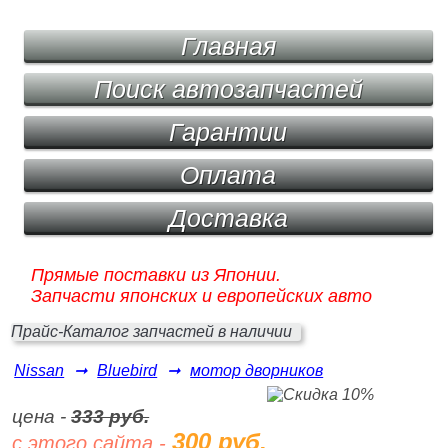
Главная
Поиск автозапчастей
Гарантии
Оплата
Доставка
Прямые поставки из Японии.
Запчасти японских и европейских авто
Прайс-Каталог запчастей в наличии
Nissan
➞
Bluebird
➞
мотор дворников
цена -
333 руб.
300 руб.
с этого сайта -