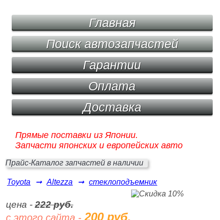
Главная
Поиск автозапчастей
Гарантии
Оплата
Доставка
Прямые поставки из Японии.
Запчасти японских и европейских авто
Прайс-Каталог запчастей в наличии
Toyota
➞
Altezza
➞
стеклоподъемник
цена -
222 руб.
200 руб.
с этого сайта -