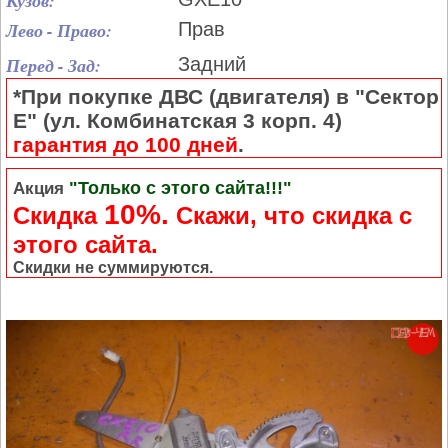
Кузов:
Лево - Право:
Прав
Перед - Зад:
Задний
*При покупке ДВС (двигателя) в "Сектор
Е" (ул. Комбинатская 3 корп. 4)
гарантия до 100 дней
.
"Только с этого сайта!!!"
Акция
10%.
Скидка
Cкажи, что скидка с
этого сайта.
Скидки не суммируются.