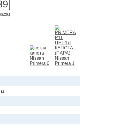
39
часа)
ra