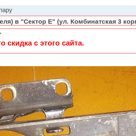
 пару
ля) в "Сектор Е" (ул. Комбинатская 3 кор
"
о скидка с этого сайта.