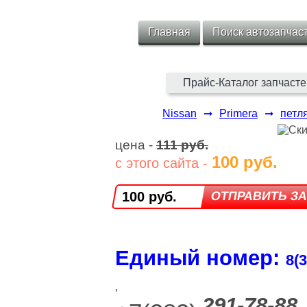
Главная
Поиск автозапчас
Прайс-Каталог запчасте
Nissan
➞
Primera
➞
петл
цена -
111 руб.
100 руб.
с этого сайта -
100 руб.
Единый номер:
8(3
,
291-78-88