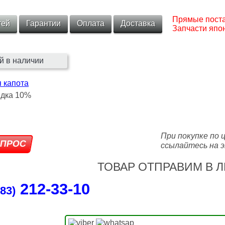
Прямые поста
тей
Гарантии
Оплата
Доставка
Запчасти япон
й в наличии
я капота
При покупке по 
ссылайтесь на э
ТОВАР ОТПРАВИМ В Л
212‑33‑10
83)