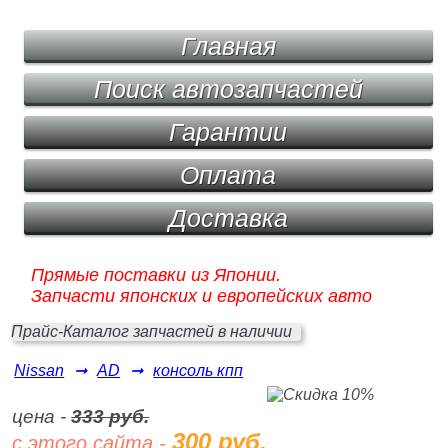
Главная
Поиск автозапчастей
Гарантии
Оплата
Доставка
Прямые поставки из Японии.
Запчасти японских и европейских авто
Прайс-Каталог запчастей в наличии
Nissan
➞
AD
➞
консоль кпп
цена -
333 руб.
300 руб.
с этого сайта -