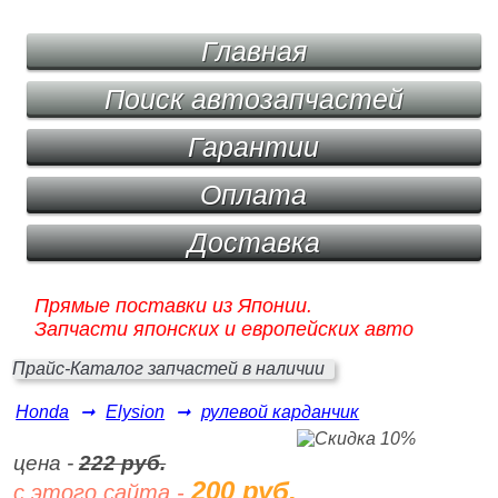
Главная
Поиск автозапчастей
Гарантии
Оплата
Доставка
Прямые поставки из Японии.
Запчасти японских и европейских авто
Прайс-Каталог запчастей в наличии
Honda
➞
Elysion
➞
рулевой карданчик
цена -
222 руб.
200 руб.
с этого сайта -