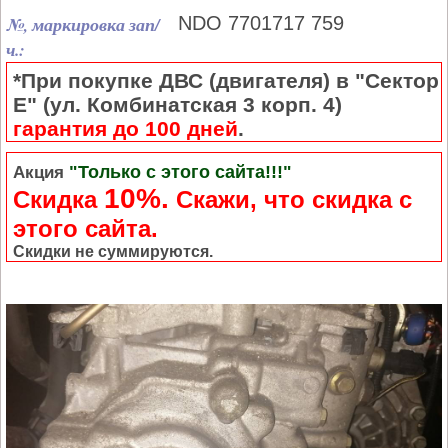
№, маркировка зап/
NDO 7701717 759
ч.:
*При покупке ДВС (двигателя) в "Сектор
Е" (ул. Комбинатская 3 корп. 4)
гарантия до 100 дней
.
"Только с этого сайта!!!"
Акция
10%.
Скидка
Cкажи, что скидка с
этого сайта.
Скидки не суммируются.