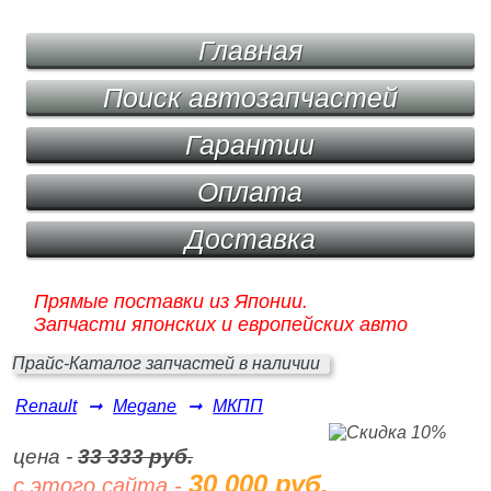
Главная
Поиск автозапчастей
Гарантии
Оплата
Доставка
Прямые поставки из Японии.
Запчасти японских и европейских авто
Прайс-Каталог запчастей в наличии
Renault
➞
Megane
➞
МКПП
цена -
33 333 руб.
30 000 руб.
с этого сайта -