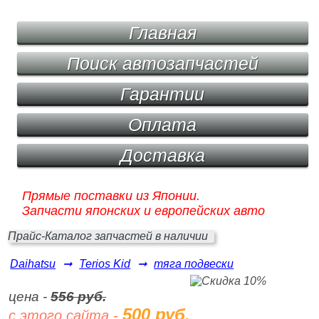
Главная
Поиск автозапчастей
Гарантии
Оплата
Доставка
Прямые поставки из Японии.
Запчасти японских и европейских авто
Прайс-Каталог запчастей в наличии
Daihatsu
➞
Terios Kid
➞
тяга подвески
цена -
556 руб.
500 руб.
с этого сайта -