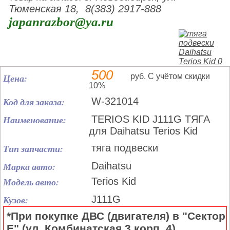
Тюменская 18, 8(383) 2917-888
japanrazbor@ya.ru
500
Цена:
руб. С учётом скидки
10%
Код для заказа:
W-321014
Наименование:
TERIOS KID J111G ТЯГА
для Daihatsu Terios Kid
Тип запчасти:
тяга подвески
Марка авто:
Daihatsu
Модель авто:
Terios Kid
Кузов:
J111G
*При покупке ДВС (двигателя) в "Сектор
Е" (ул. Комбинатская 3 корп. 4)