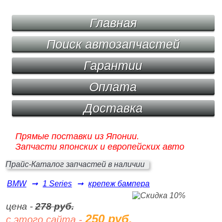
Главная
Поиск автозапчастей
Гарантии
Оплата
Доставка
Прямые поставки из Японии.
Запчасти японских и европейских авто
Прайс-Каталог запчастей в наличии
BMW
➞
1 Series
➞
крепеж бампера
цена -
278 руб.
250 руб.
с этого сайта -