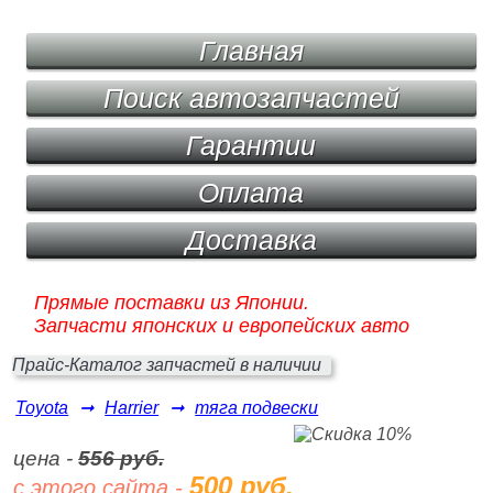
Главная
Поиск автозапчастей
Гарантии
Оплата
Доставка
Прямые поставки из Японии.
Запчасти японских и европейских авто
Прайс-Каталог запчастей в наличии
Toyota
➞
Harrier
➞
тяга подвески
цена -
556 руб.
500 руб.
с этого сайта -