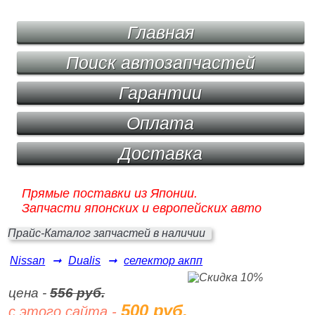
Главная
Поиск автозапчастей
Гарантии
Оплата
Доставка
Прямые поставки из Японии.
Запчасти японских и европейских авто
Прайс-Каталог запчастей в наличии
Nissan
➞
Dualis
➞
селектор акпп
цена -
556 руб.
500 руб.
с этого сайта -