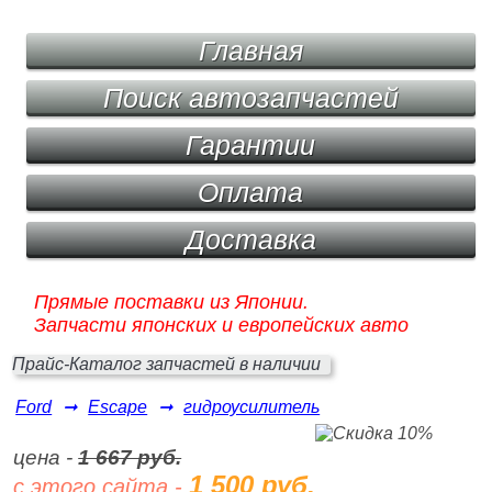
Главная
Поиск автозапчастей
Гарантии
Оплата
Доставка
Прямые поставки из Японии.
Запчасти японских и европейских авто
Прайс-Каталог запчастей в наличии
Ford
➞
Escape
➞
гидроусилитель
цена -
1 667 руб.
1 500 руб.
с этого сайта -