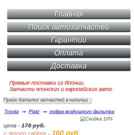
Главная
Поиск автозапчастей
Гарантии
Оплата
Доставка
Прямые поставки из Японии.
Запчасти японских и европейских авто
Прайс-Каталог запчастей в наличии
Toyota
➞
Platz
➞
гофра воздушного фильтра
цена -
178 руб.
160 руб.
с этого сайта -