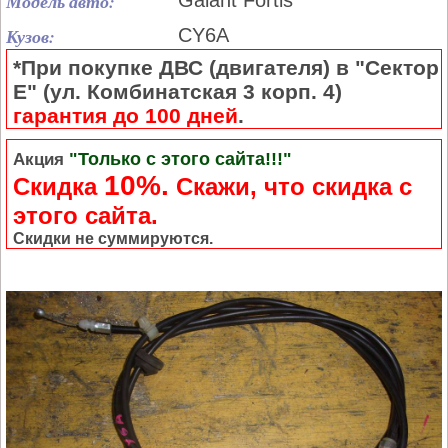
Модель авто:
Galant Fortis
Кузов:
CY6A
*При покупке ДВС (двигателя) в "Сектор
Е" (ул. Комбинатская 3 корп. 4)
гарантия до 100 дней
.
"Только с этого сайта!!!"
Акция
10%.
Скидка
Cкажи, что скидка с
этого сайта.
Скидки не суммируются.