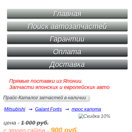
Главная
Поиск автозапчастей
Гарантии
Оплата
Доставка
Прямые поставки из Японии.
Запчасти японских и европейских авто
Прайс-Каталог запчастей в наличии
Mitsubishi
➞
Galant Fortis
➞
трос капота
цена -
1 000 руб.
900 руб.
с этого сайта -