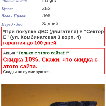
Модель авто:
Insight
Кузов:
ZE2
Лево - Право:
Лев
Перед - Зад:
Задний
*При покупке ДВС (двигателя) в "Сектор
Е" (ул. Комбинатская 3 корп. 4)
гарантия до 100 дней
.
"Только с этого сайта!!!"
Акция
10%.
Скидка
Cкажи, что скидка с
этого сайта.
Скидки не суммируются.