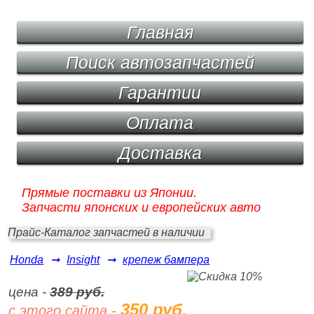
Главная
Поиск автозапчастей
Гарантии
Оплата
Доставка
Прямые поставки из Японии.
Запчасти японских и европейских авто
Прайс-Каталог запчастей в наличии
Honda
➞
Insight
➞
крепеж бампера
цена -
389 руб.
350 руб.
с этого сайта -