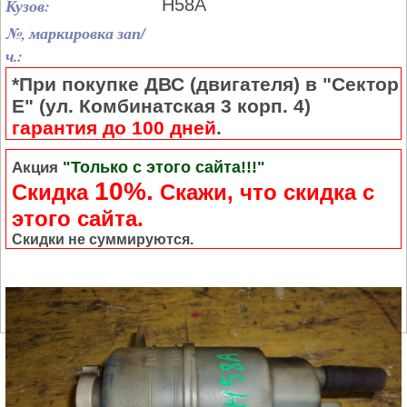
Кузов:
H58A
№, маркировка зап/
ч.:
*При покупке ДВС (двигателя) в "Сектор
Е" (ул. Комбинатская 3 корп. 4)
гарантия до 100 дней
.
"Только с этого сайта!!!"
Акция
10%.
Скидка
Cкажи, что скидка с
этого сайта.
Скидки не суммируются.