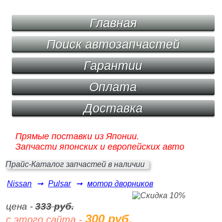
Главная
Поиск автозапчастей
Гарантии
Оплата
Доставка
Прямые поставки из Японии.
Запчасти японских и европейских авто
Прайс-Каталог запчастей в наличии
Nissan
➞
Pulsar
➞
мотор дворников
цена -
333 руб.
300 руб.
с этого сайта -