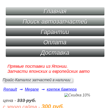
Главная
Поиск автозапчастей
Гарантии
Оплата
Доставка
Прямые поставки из Японии.
Запчасти японских и европейских авто
Прайс-Каталог запчастей в наличии
Renault
➞
Megane
➞
крепеж бампера
цена -
333 руб.
300 руб.
с этого сайта -