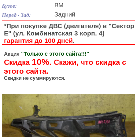
Кузов:
BM
Перед - Зад:
Задний
*При покупке ДВС (двигателя) в "Сектор
Е" (ул. Комбинатская 3 корп. 4)
гарантия до 100 дней
.
"Только с этого сайта!!!"
Акция
10%.
Скидка
Cкажи, что скидка с
этого сайта.
Скидки не суммируются.