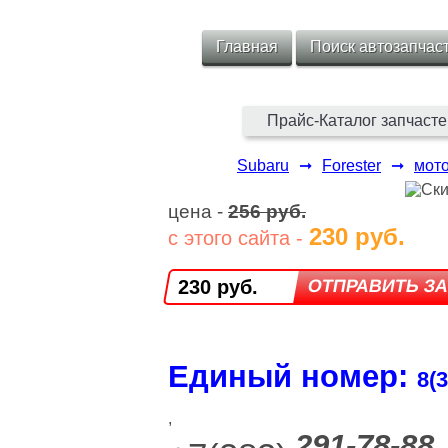
Главная
Поиск автозапчас
Прайс-Каталог запчасте
Subaru
➞
Forester
➞
мот
цена -
256 руб.
230 руб.
с этого сайта -
230 руб.
Единый номер:
8(3
,
291-78-88