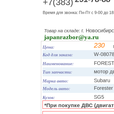
+7(383)
Время для звонка: Пн-Пт с 9-00 до 18
г. Новосибирс
Товар на складе:
japanrazbor@ya.ru
230
Цена:
Код для заказа:
W-0807
Наименование:
FOREST
Тип запчасти:
мотор д
Марка авто:
Subaru
Модель авто:
Forester
Кузов:
SG5
*При покупке ДВС (двигате