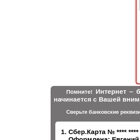
Интернет – б
Помните!
начинается с Вашей вним
Сверьте банковские реквиз
Сбер.Карта № **** ****
Оформлена: Евгений 