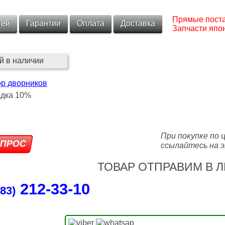
Прямые поста
тей
Гарантии
Оплата
Доставка
Запчасти япон
й в наличии
ор дворников
При покупке по 
ссылайтесь на э
ТОВАР ОТПРАВИМ В Л
212‑33‑10
83)