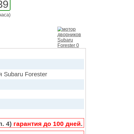
39
часа)
ubaru Forester
п. 4)
гарантия до 100 дней
.