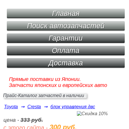
Главная
Поиск автозапчастей
Гарантии
Оплата
Доставка
Прямые поставки из Японии.
Запчасти японских и европейских авто
Прайс-Каталог запчастей в наличии
Toyota
➞
Cresta
➞
блок управления двс
цена -
333 руб.
300 руб.
с этого сайта -