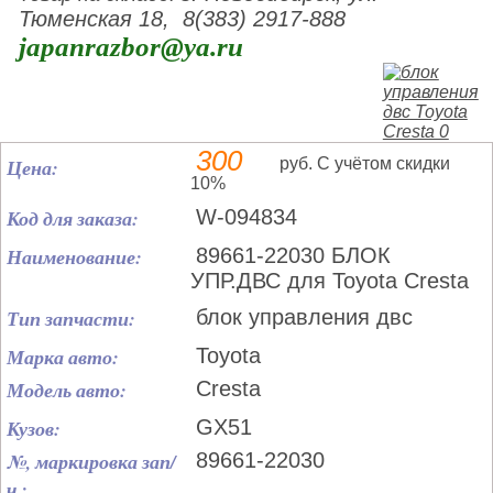
Тюменская 18, 8(383) 2917-888
japanrazbor@ya.ru
300
Цена:
руб. С учётом скидки
10%
Код для заказа:
W-094834
Наименование:
89661-22030 БЛОК
УПР.ДВС для Toyota Cresta
Тип запчасти:
блок управления двс
Марка авто:
Toyota
Модель авто:
Cresta
Кузов:
GX51
№, маркировка зап/
89661-22030
ч.: