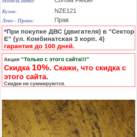
Модель авто:
Corolla Fielder
Кузов:
NZE121
Лево - Право:
Прав
*При покупке ДВС (двигателя) в "Сектор
Е" (ул. Комбинатская 3 корп. 4)
гарантия до 100 дней
.
"Только с этого сайта!!!"
Акция
10%.
Скидка
Cкажи, что скидка с
этого сайта.
Скидки не суммируются.