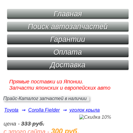
Главная
Поиск автозапчастей
Гарантии
Оплата
Доставка
Прямые поставки из Японии.
Запчасти японских и европейских авто
Прайс-Каталог запчастей в наличии
Toyota
➞
Corolla Fielder
➞
уголок крыла
цена -
333 руб.
300 руб.
с этого сайта -