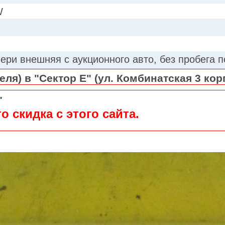
W
вери внешняя с аукционного авто, без пробега п
ля) в "Сектор Е" (ул. Комбинатская 3 кор
"
о скидка с этого сайта.