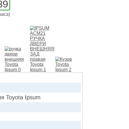
39
часа)
 Toyota Ipsum