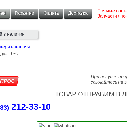
Прямые поста
тей
Гарантии
Оплата
Доставка
Запчасти япон
й в наличии
двери внешняя
При покупке по 
ссылайтесь на э
ТОВАР ОТПРАВИМ В Л
212‑33‑10
83)