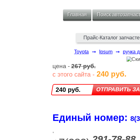
Главная
Поиск автозапчас
Прайс-Каталог запчасте
Toyota
➞
Ipsum
➞
ручка 
цена -
267 руб.
240 руб.
с этого сайта -
240 руб.
Единый номер:
8(3
,
291-78-88