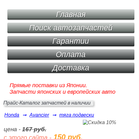
Главная
Поиск автозапчастей
Гарантии
Оплата
Доставка
Прямые поставки из Японии.
Запчасти японских и европейских авто
Прайс-Каталог запчастей в наличии
Honda
➞
Avancier
➞
тяга подвески
цена -
167 руб.
150 руб.
с этого сайта -