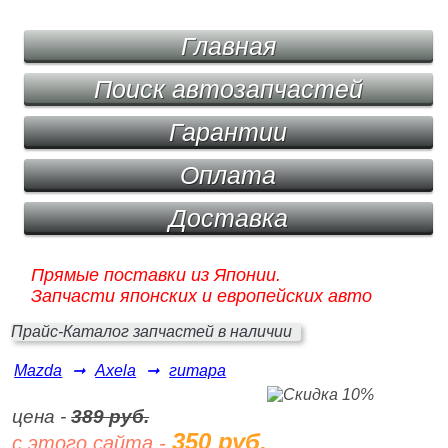
Главная
Поиск автозапчастей
Гарантии
Оплата
Доставка
Прямые поставки из Японии.
Запчасти японских и европейских авто
Прайс-Каталог запчастей в наличии
Mazda
➞
Axela
➞
гитара
цена -
389 руб.
350 руб.
с этого сайта -