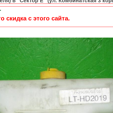
ля) в "Сектор Е" (ул. Комбинатская 3 кор
"
о скидка с этого сайта.