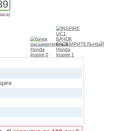
39
часа)
pire