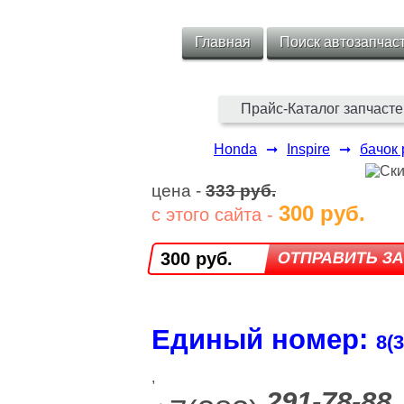
Главная
Поиск автозапчас
Прайс-Каталог запчасте
Honda
➞
Inspire
➞
бачок
цена -
333 руб.
300 руб.
с этого сайта -
300 руб.
Единый номер:
8(3
,
291-78-88