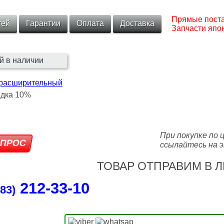
Прямые поста
тей
Гарантии
Оплата
Доставка
Запчасти япон
й в наличии
 расширительный
При покупке по 
ссылайтесь на э
ТОВАР ОТПРАВИМ В Л
212‑33‑10
83)