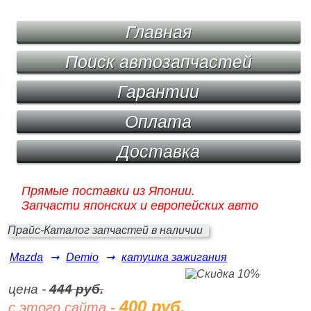
Главная
Поиск автозапчастей
Гарантии
Оплата
Доставка
Прямые поставки из Японии.
Запчасти японских и европейских авто
Прайс-Каталог запчастей в наличии
Mazda
➞
Demio
➞
катушка зажигания
цена -
444 руб.
400 руб.
с этого сайта -