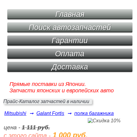
Главная
Поиск автозапчастей
Гарантии
Оплата
Доставка
Прямые поставки из Японии.
Запчасти японских и европейских авто
Прайс-Каталог запчастей в наличии
Mitsubishi
➞
Galant Fortis
➞
полка багажника
цена -
1 111 руб.
1 000 руб.
с этого сайта -