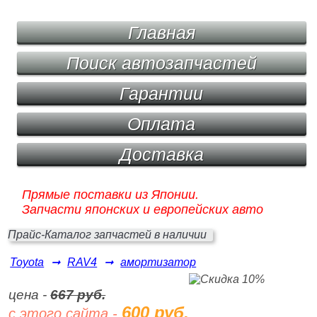
Главная
Поиск автозапчастей
Гарантии
Оплата
Доставка
Прямые поставки из Японии.
Запчасти японских и европейских авто
Прайс-Каталог запчастей в наличии
Toyota
➞
RAV4
➞
амортизатор
цена -
667 руб.
600 руб.
с этого сайта -