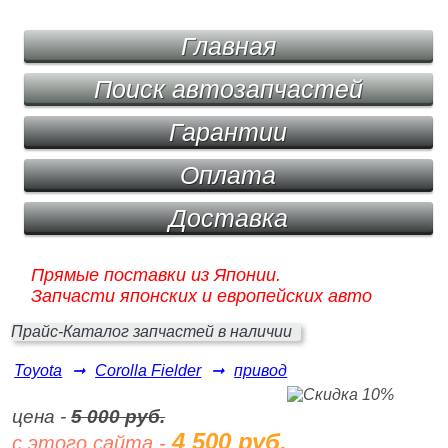
Главная
Поиск автозапчастей
Гарантии
Оплата
Доставка
Прямые поставки из Японии.
Запчасти японских и европейских авто
Прайс-Каталог запчастей в наличии
Toyota
➞
Corolla Fielder
➞
привод
цена -
5 000 руб.
4 500 руб.
с этого сайта -