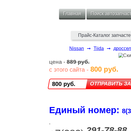
Главная
Поиск автозапчас
Прайс-Каталог запчасте
Nissan
➞
Tiida
➞
дроссел
цена -
889 руб.
800 руб.
с этого сайта -
800 руб.
Единый номер:
8(3
,
291-78-88