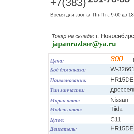
+7(383)
Время для звонка: Пн-Пт с 9-00 до 18
г. Новосибирс
Товар на складе:
japanrazbor@ya.ru
800
Цена:
Код для заказа:
W-3266
Наименование:
HR15DE
Тип запчасти:
дроссел
Марка авто:
Nissan
Модель авто:
Tiida
Кузов:
C11
Двигатель:
HR15DE