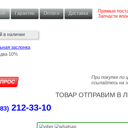
Прямые поста
тей
Гарантии
Оплата
Доставка
Запчасти япон
й в наличии
ьная заслонка
При покупке по 
ссылайтесь на э
ТОВАР ОТПРАВИМ В Л
212‑33‑10
83)