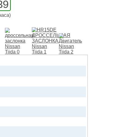
39
часа)