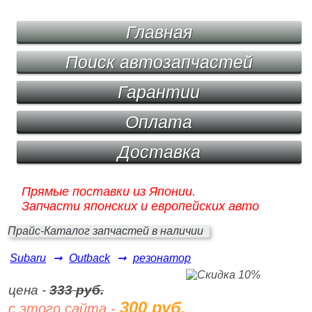
Главная
Поиск автозапчастей
Гарантии
Оплата
Доставка
Прямые поставки из Японии.
Запчасти японских и европейских авто
Прайс-Каталог запчастей в наличии
Subaru
➞
Outback
➞
резонатор
цена -
333 руб.
300 руб.
с этого сайта -