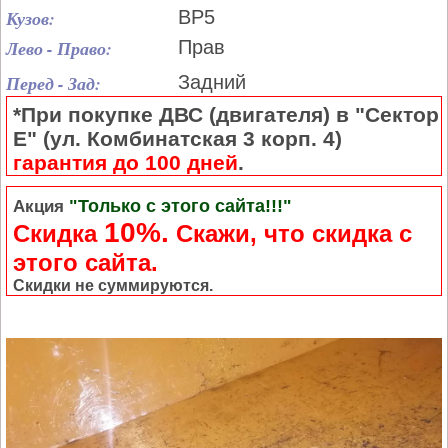
Кузов:
BP5
Лево - Право:
Прав
Перед - Зад:
Задний
*При покупке ДВС (двигателя) в "Сектор
Е" (ул. Комбинатская 3 корп. 4)
гарантия до 100 дней
.
"Только с этого сайта!!!"
Акция
10%.
Скидка
Cкажи, что скидка с
этого сайта.
Скидки не суммируются.