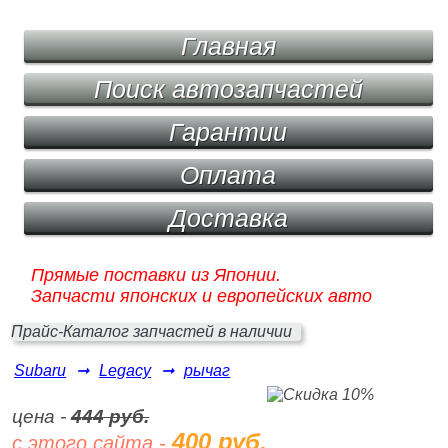
Главная
Поиск автозапчастей
Гарантии
Оплата
Доставка
Прямые поставки из Японии.
Запчасти японских и европейских авто
Прайс-Каталог запчастей в наличии
Subaru
➞
Legacy
➞
рычаг
цена -
444 руб.
400 руб.
с этого сайта -