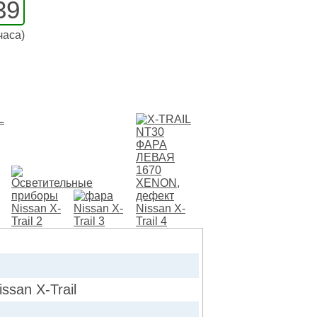
39
часа)
san X-Trail