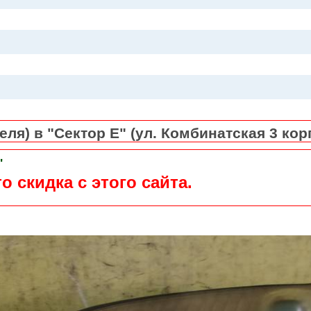
ля) в "Сектор Е" (ул. Комбинатская 3 кор
"
о скидка с этого сайта.