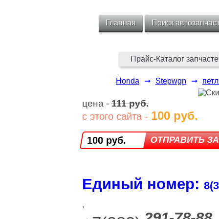
Главная
Поиск автозапчас
Прайс-Каталог запчасте
Honda
➞
Stepwgn
➞
петл
цена -
111 руб.
100 руб.
с этого сайта -
100 руб.
Единый номер:
8(3
,
291-78-88