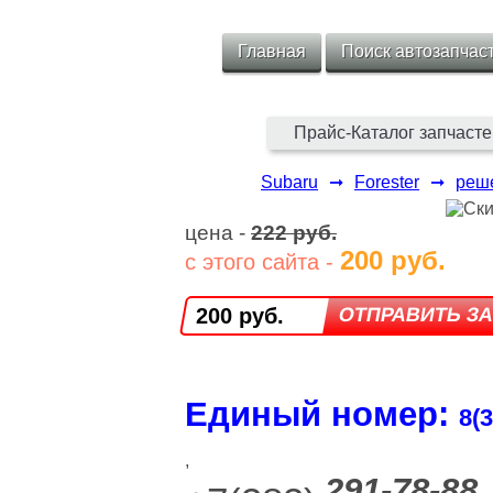
Главная
Поиск автозапчас
Прайс-Каталог запчасте
Subaru
➞
Forester
➞
реше
цена -
222 руб.
200 руб.
с этого сайта -
200 руб.
Единый номер:
8(3
,
291-78-88