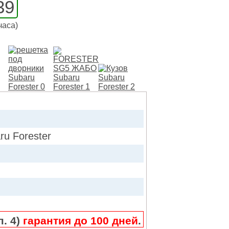
39
часа)
u Forester
п. 4)
гарантия до 100 дней
.