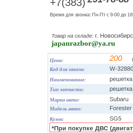
+7(383)
Время для звонка: Пн-Пт с 9-00 до 18
г. Новосибирс
Товар на складе:
japanrazbor@ya.ru
200
Цена:
Код для заказа:
W-3288
Наименование:
решетка
Тип запчасти:
решетка
Марка авто:
Subaru
Модель авто:
Forester
Кузов:
SG5
*При покупке ДВС (двигате