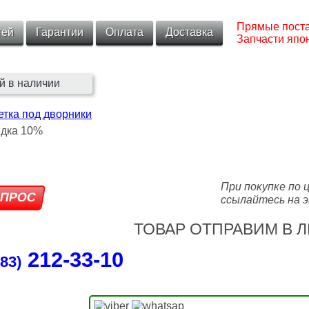
Прямые поста
тей
Гарантии
Оплата
Доставка
Запчасти япон
й в наличии
тка под дворники
При покупке по 
ссылайтесь на э
ТОВАР ОТПРАВИМ В Л
212‑33‑10
83)