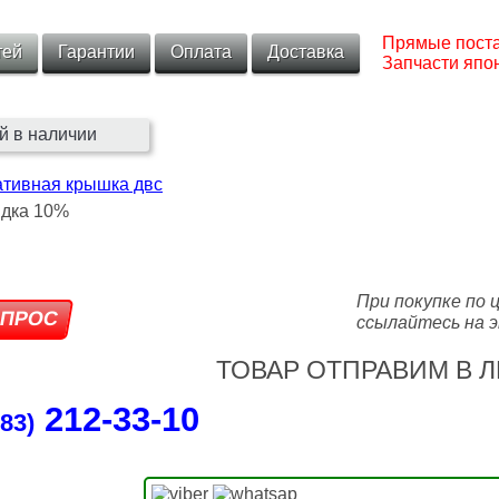
Прямые поста
тей
Гарантии
Оплата
Доставка
Запчасти япон
й в наличии
ативная крышка двс
При покупке по 
ссылайтесь на э
ТОВАР ОТПРАВИМ В Л
212‑33‑10
83)