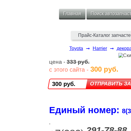
Главная
Поиск автозапчас
Прайс-Каталог запчасте
Toyota
➞
Harrier
➞
декор
цена -
333 руб.
300 руб.
с этого сайта -
300 руб.
Единый номер:
8(3
,
291-78-88