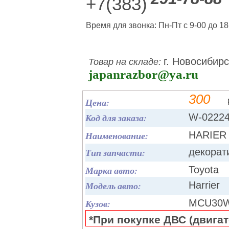
+7(383)
Время для звонка: Пн-Пт с 9-00 до 18
г. Новосибирс
Товар на складе:
japanrazbor@ya.ru
300
Цена:
Код для заказа:
W-0222
Наименование:
HARIER 
Тип запчасти:
декорат
Марка авто:
Toyota
Модель авто:
Harrier
Кузов:
MCU30
*При покупке ДВС (двигате