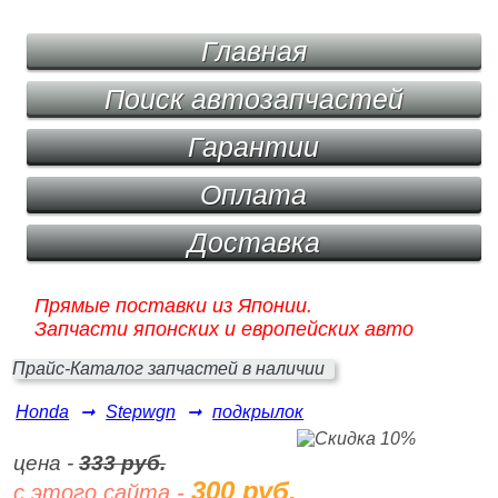
Главная
Поиск автозапчастей
Гарантии
Оплата
Доставка
Прямые поставки из Японии.
Запчасти японских и европейских авто
Прайс-Каталог запчастей в наличии
Honda
➞
Stepwgn
➞
подкрылок
цена -
333 руб.
300 руб.
с этого сайта -