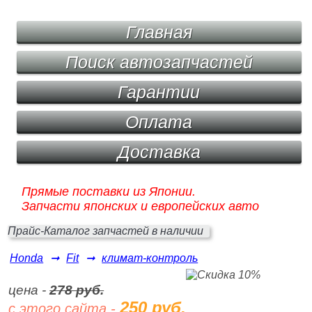
Главная
Поиск автозапчастей
Гарантии
Оплата
Доставка
Прямые поставки из Японии.
Запчасти японских и европейских авто
Прайс-Каталог запчастей в наличии
Honda
➞
Fit
➞
климат-контроль
цена -
278 руб.
250 руб.
с этого сайта -