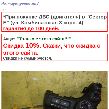
№, маркировка зап/
ч.:
*При покупке ДВС (двигателя) в "Сектор
Е" (ул. Комбинатская 3 корп. 4)
гарантия до 100 дней
.
"Только с этого сайта!!!"
Акция
10%.
Скидка
Cкажи, что скидка с
этого сайта.
Скидки не суммируются.