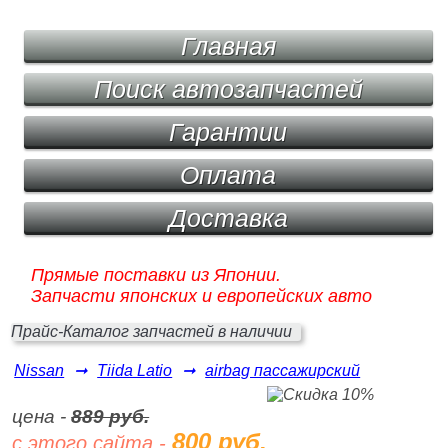
Главная
Поиск автозапчастей
Гарантии
Оплата
Доставка
Прямые поставки из Японии.
Запчасти японских и европейских авто
Прайс-Каталог запчастей в наличии
Nissan
➞
Tiida Latio
➞
airbag пассажирский
цена -
889 руб.
800 руб.
с этого сайта -