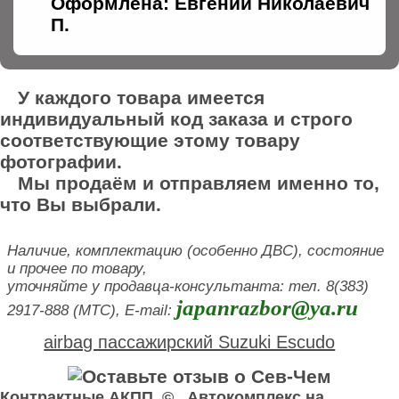
Оформлена: Евгений Николаевич
П.
У каждого товара имеется
индивидуальный код заказа и строго
соответствующие этому товару
фотографии.
Мы продаём и отправляем именно то,
что Вы выбрали.
Наличие, комплектацию (особенно ДВС), состояние
и прочее по товару,
уточняйте у продавца-консультанта: тел. 8(383)
japanrazbor@ya.ru
2917-888 (МТС), E-mail:
airbag пассажирский Suzuki Escudo
Контрактные АКПП © Автокомплекс на
У нас вы можете купить airbag пассажирский . Здесь продажа airbag пассажирский б у Nissan Tiida Latio.