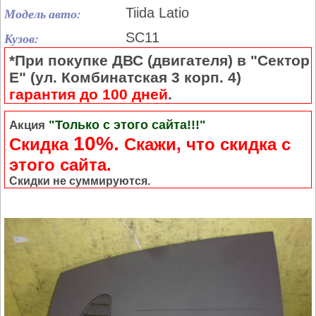
Модель авто:
Tiida Latio
Кузов:
SC11
*При покупке ДВС (двигателя) в "Сектор
Е" (ул. Комбинатская 3 корп. 4)
гарантия до 100 дней
.
"Только с этого сайта!!!"
Акция
10%.
Скидка
Cкажи, что скидка с
этого сайта.
Скидки не суммируются.