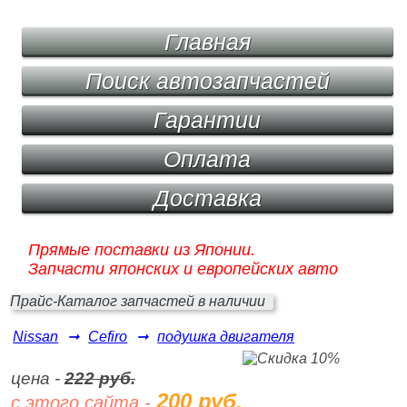
Главная
Поиск автозапчастей
Гарантии
Оплата
Доставка
Прямые поставки из Японии.
Запчасти японских и европейских авто
Прайс-Каталог запчастей в наличии
Nissan
➞
Cefiro
➞
подушка двигателя
цена -
222 руб.
200 руб.
с этого сайта -